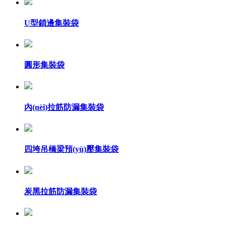
U型鎖邊集裝袋
圓形集裝袋
內(nèi)拉筋防漏集裝袋
四垮吊橋梁預(yù)壓集裝袋
炭黑拉筋防漏集裝袋