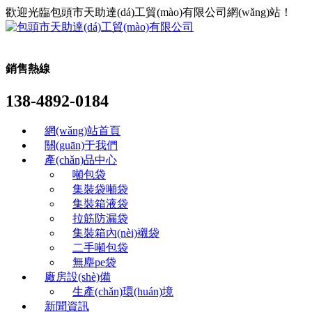
歡迎光臨包頭市天助達(dá)工貿(mào)有限公司網(wǎng)站！
銷售熱線
138-4892-0184
網(wǎng)站首頁
關(guān)于我們
產(chǎn)品中心
噸包袋
集裝袋噸袋
集裝箱液袋
拉筋防漏袋
集裝箱內(nèi)襯袋
二手噸包袋
無塵pe袋
廠房設(shè)備
生產(chǎn)環(huán)境
新聞資訊