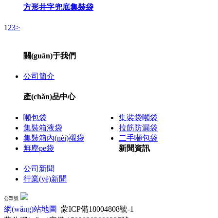
方形井字兜底集裝袋
1
2
3
>
關(guān)于我們
公司簡介
產(chǎn)品中心
噸包袋
集裝袋噸袋
集裝箱液袋
拉筋防漏袋
集裝箱內(nèi)襯袋
二手噸包袋
無塵pe袋
新聞資訊
公司新聞
行業(yè)新聞
公眾號
網(wǎng)站地圖
蒙ICP備18004808號-1