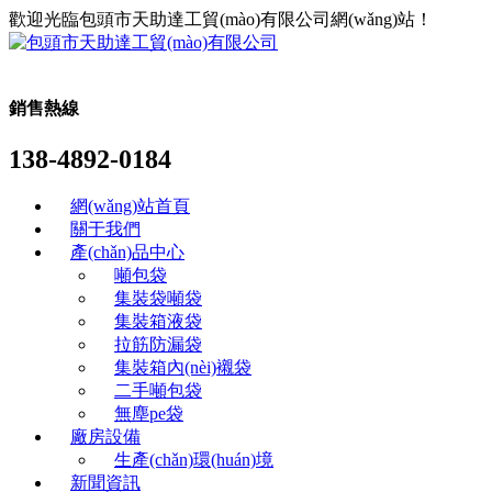
歡迎光臨包頭市天助達工貿(mào)有限公司網(wǎng)站！
銷售熱線
138-4892-0184
網(wǎng)站首頁
關于我們
產(chǎn)品中心
噸包袋
集裝袋噸袋
集裝箱液袋
拉筋防漏袋
集裝箱內(nèi)襯袋
二手噸包袋
無塵pe袋
廠房設備
生產(chǎn)環(huán)境
新聞資訊