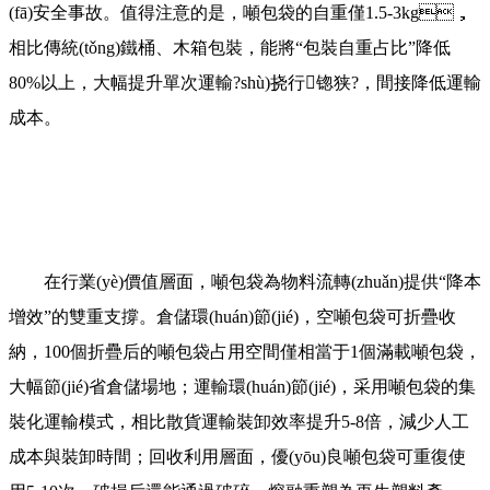
(fā)安全事故。值得注意的是，噸包袋的自重僅1.5-3kg，
相比傳統(tǒng)鐵桶、木箱包裝，能將“包裝自重占比”降低
80%以上，大幅提升單次運輸?shù)挠行锪狭?，間接降低運輸
成本。
在行業(yè)價值層面，噸包袋為物料流轉(zhuǎn)提供“降本
增效”的雙重支撐。倉儲環(huán)節(jié)，空噸包袋可折疊收
納，100個折疊后的噸包袋占用空間僅相當于1個滿載噸包袋，
大幅節(jié)省倉儲場地；運輸環(huán)節(jié)，采用噸包袋的集
裝化運輸模式，相比散貨運輸裝卸效率提升5-8倍，減少人工
成本與裝卸時間；回收利用層面，優(yōu)良噸包袋可重復使