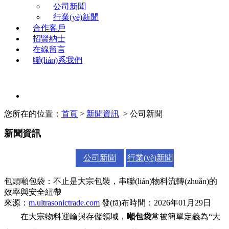
公司新聞
行業(yè)新聞
合作客戶
招賢納士
在線留言
聯(lián)系我們
您所在的位置：
首頁
>
新聞資訊
> 公司新聞
新聞資訊
公司新聞
行業(yè)新聞
包頭噸包袋：不止是大宗包裝，串聯(lián)物料流轉(zhuǎn)的
效率與安全紐帶
來源：
m.ultrasonictrade.com
發(fā)布時間：2026年01月29日
在大宗物料運輸與存儲領域，
噸包袋
常被簡單定義為“大