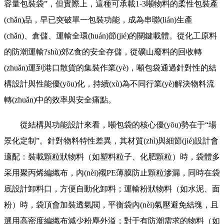
容量包裝袋”，但實際上，這種可承載1-3噸物料的柔性包裝產
(chǎn)品，早已突破單一包裝功能，成為串聯(lián)生產
(chǎn)、倉儲、運輸全環(huán)節(jié)的關鍵載體。從化工原料
的防潮運輸?shù)郊Z食的安全存儲，從礦山廢料的回收轉
(zhuǎn)運到港口散貨的集裝作業(yè)，噸包袋通過針對性的結
構設計與性能優(yōu)化，持續(xù)為不同行業(yè)解決物料流
轉(zhuǎn)中的效率與安全痛點。
從結構與功能設計來看，噸包袋的核心優(yōu)勢在于“場
景化定制”。針對物料特性差異，其材質(zhì)與細節(jié)設計會
適配：裝載顆粒狀物料（如塑料粒子、化肥顆粒）時，袋體多
采用聚丙烯編織布，內(nèi)襯PE薄膜防止顆粒滲漏，同時在袋
底設計卸料口，方便自動化卸料；運輸粉狀物料（如水泥、面
粉）時，袋頂會加裝透氣閥，平衡袋內(nèi)氣壓避免結塊，且
選用高密度編織布減少粉塵外溢；對于有防潮需求的物料（如