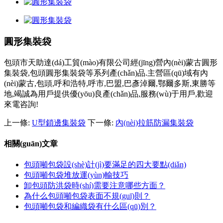
圓形集裝袋
包頭市天助達(dá)工貿(mào)有限公司經(jīng)營內(nèi)蒙古圓形
集裝袋,包頭圓形集裝袋等系列產(chǎn)品.主營區(qū)域有內
(nèi)蒙古,包頭,呼和浩特,呼市,巴盟,巴彥淖爾,鄂爾多斯,東勝等
地,竭誠為用戶提供優(yōu)良產(chǎn)品,服務(wù)于用戶,歡迎
來電咨詢!
上一條:
U型鎖邊集裝袋
下一條:
內(nèi)拉筋防漏集裝袋
相關(guān)文章
包頭噸包袋設(shè)計(jì)要滿足的四大要點(diǎn)
包頭噸包袋堆放運(yùn)輸技巧
卸包頭防洪袋時(shí)需要注意哪些方面？
為什么包頭噸包袋表面不規(guī)則？
包頭噸包袋和編織袋有什么區(qū)別？