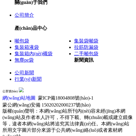
關(guān)于我們
公司簡介
產(chǎn)品中心
噸包袋
集裝袋噸袋
集裝箱液袋
拉筋防漏袋
集裝箱內(nèi)襯袋
二手噸包袋
無塵pe袋
新聞資訊
公司新聞
行業(yè)新聞
公眾號(hào)
網(wǎng)站地圖
蒙ICP備18004808號(hào)-1
蒙公網(wǎng)安備 15020202000237號(hào)
版權(quán)聲明：本網(wǎng)站所刊內(nèi)容未經(jīng)本網
(wǎng)站及作者本人許可，不得下載、轉(zhuǎn)載或建立鏡像
等，違者本網(wǎng)站將追究其法律責(zé)任。本網(wǎng)站
所用文字圖片部分來源于公共網(wǎng)絡(luò)或者素材網