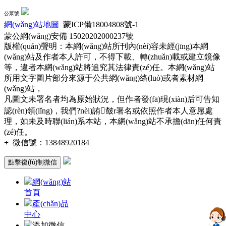
公眾號
網(wǎng)站地圖
蒙ICP備18004808號-1
蒙公網(wǎng)安備 15020202000237號
版權(quán)聲明：本網(wǎng)站所刊內(nèi)容未經(jīng)本網
(wǎng)站及作者本人許可，不得下載、轉(zhuǎn)載或建立鏡像
等，違者本網(wǎng)站將追究其法律責(zé)任。本網(wǎng)站
所用文字圖片部分來源于公共網(wǎng)絡(luò)或者素材網
(wǎng)站，
凡圖文未署名者均為原始狀況，但作者發(fā)現(xiàn)后可告知
認(rèn)領(lǐng)，我們?nèi)詴皶r署名或依照作者本人意愿處
理，如未及時聯(lián)系本站，本網(wǎng)站不承擔(dān)任何責
(zé)任。
+
微信號：
13848920184
點擊復(fù)制微信
網(wǎng)站
首頁
產(chǎn)品
中心
添加微信