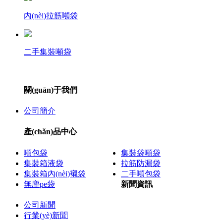
內(nèi)拉筋噸袋
二手集裝噸袋
關(guān)于我們
公司簡介
產(chǎn)品中心
噸包袋
集裝袋噸袋
集裝箱液袋
拉筋防漏袋
集裝箱內(nèi)襯袋
二手噸包袋
無塵pe袋
新聞資訊
公司新聞
行業(yè)新聞