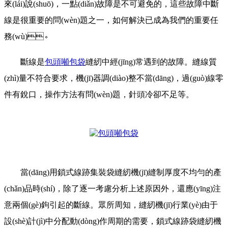
來(lái)說(shuō)，一點(diǎn)故障是不可避免的，這些故障中斷
線是很重要的問(wèn)題之一，如何解決已成為我們的重要任
務(wù)。
斷線是
包頭噸包袋
縫紉中經(jīng)常遇到的故障。縫線質
(zhì)量不符合要求，機(jī)器調(diào)整不當(dāng)，過(guò)線零
件有銳口，操作方法有問(wèn)題，針頭冷卻不足等。
當(dāng)用鎖式線跡集裝袋縫紉機(jī)縫制厚度不均勻的產
(chǎn)品時(shí)，除了逐一考慮分析上述原因外，還應(yīng)注
意兩個(gè)鉤引起的斷線。眾所周知，縫紉機(jī)行業(yè)由于
設(shè)計(jì)中分配動(dòng)作周期的需要，鎖式線跡袋縫紉機