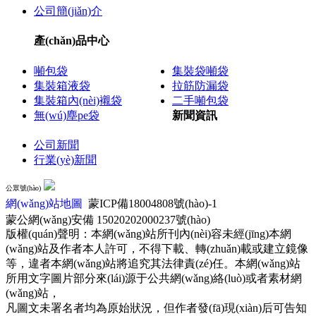
公司簡(jiǎn)介
產(chǎn)品中心
噸包袋
集裝袋噸袋
集裝箱液袋
拉筋防漏袋
集裝箱內(nèi)襯袋
二手噸包袋
無(wú)塵pe袋
新聞資訊
公司新聞
行業(yè)新聞
公眾號(hào)
網(wǎng)站地圖
蒙ICP備18004808號(hào)-1
蒙公網(wǎng)安備 15020202000237號(hào)
版權(quán)聲明：本網(wǎng)站所刊內(nèi)容未經(jīng)本網
(wǎng)站及作者本人許可，不得下載、轉(zhuǎn)載或建立鏡像
等，違者本網(wǎng)站將追究其法律責(zé)任。本網(wǎng)站
所用文字圖片部分來(lái)源于公共網(wǎng)絡(luò)或者素材網
(wǎng)站，
凡圖文未署名者均為原始狀況，但作者發(fā)現(xiàn)后可告知