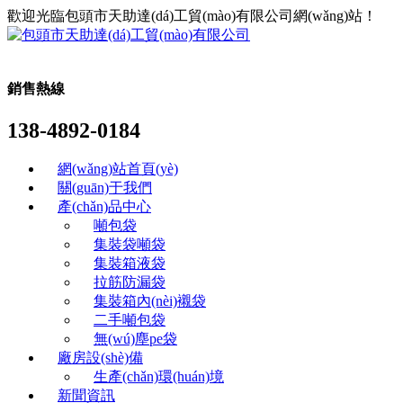
歡迎光臨包頭市天助達(dá)工貿(mào)有限公司網(wǎng)站！
銷售熱線
138-4892-0184
網(wǎng)站首頁(yè)
關(guān)于我們
產(chǎn)品中心
噸包袋
集裝袋噸袋
集裝箱液袋
拉筋防漏袋
集裝箱內(nèi)襯袋
二手噸包袋
無(wú)塵pe袋
廠房設(shè)備
生產(chǎn)環(huán)境
新聞資訊