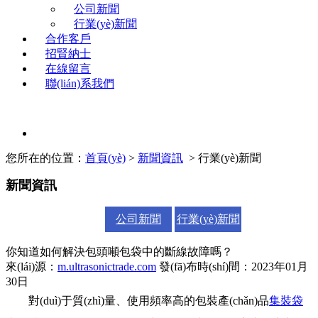
公司新聞
行業(yè)新聞
合作客戶
招賢納士
在線留言
聯(lián)系我們
您所在的位置：
首頁(yè)
>
新聞資訊
> 行業(yè)新聞
新聞資訊
公司新聞
行業(yè)新聞
你知道如何解決包頭噸包袋中的斷線故障嗎？
來(lái)源：
m.ultrasonictrade.com
發(fā)布時(shí)間：2023年01月
30日
對(duì)于質(zhì)量、使用頻率高的包裝產(chǎn)品
集裝袋