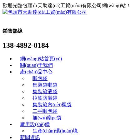
歡迎光臨包頭市天助達(dá)工貿(mào)有限公司網(wǎng)站！
銷售熱線
138-4892-0184
網(wǎng)站首頁(yè)
關(guān)于我們
產(chǎn)品中心
噸包袋
集裝袋噸袋
集裝箱液袋
拉筋防漏袋
集裝箱內(nèi)襯袋
二手噸包袋
無(wú)塵pe袋
廠房設(shè)備
生產(chǎn)環(huán)境
新聞資訊