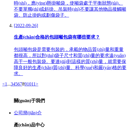
時(shí)，應(yīng)懸掛噸袋，使噸袋處于平衡狀態(tài)。
不要單獨(dú)或斜掛。吊裝時(shí)不要讓其他物品接觸噸
袋。防止掛鉤或劃傷袋子。
[2022-09-26]
生產(chǎn)合格的包頭噸包袋有哪些要求？
包頭噸包袋是需要包裝的，承載的物品質(zhì)量和重量
都很高，所以對(duì)袋子尺寸和質(zhì)量的要求遠(yuǎn)
高于一般包裝袋。要達(dá)到這樣的質(zhì)量，就需要保
障良好的生產(chǎn)質(zhì)量、科學(xué)和嚴(yán)格的要
求。
<
1
...
3
4
5
6
7
8
9
10
11
>
關(guān)于我們
公司簡(jiǎn)介
產(chǎn)品中心