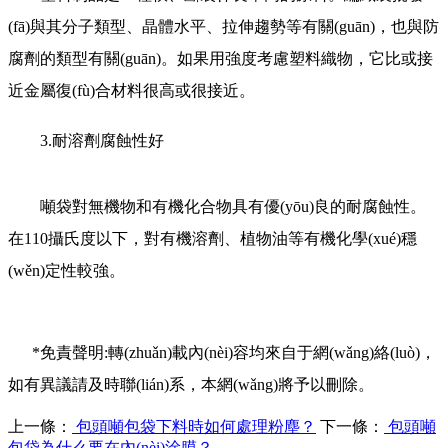
(fā)與其分子類型、晶體水平、拉伸趨勢等有關(guān)，也與防
腐劑的類型有關(guān)。如果用強度考慮塑料織物，它比或接
近金屬復(fù)合材料很高或很接近。
3.耐溶劑腐蝕性好
噸袋對無機物和有機化合物具有優(yōu)良的耐腐蝕性。
在110攝氏度以下，對有機溶劑、植物油等有機化學(xué)穩
(wěn)定性較強。
*免責聲明:轉(zhuǎn)載內(nèi)容均來自于網(wǎng)絡(luò)，
如有異議請及時聯(lián)系，本網(wǎng)將予以刪除。
上一條：
包頭噸包袋下料時如何處理粉塵？
下一條：
包頭噸
包袋為什么要在內(nèi)涂膜？