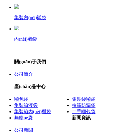
集裝內(nèi)襯袋
內(nèi)襯袋
關(guān)于我們
公司簡介
產(chǎn)品中心
噸包袋
集裝袋噸袋
集裝箱液袋
拉筋防漏袋
集裝箱內(nèi)襯袋
二手噸包袋
無塵pe袋
新聞資訊
公司新聞