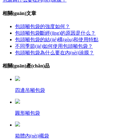
相關(guān)文章
包頭噸包袋的強度如何？
包頭噸包袋斷經(jīng)的原因是什么？
包頭噸包袋的結(jié)構(gòu)和使用特點
不同季節(jié)如何使用包頭噸包袋？
包頭噸包袋為什么要在內(nèi)涂膜？
相關(guān)產(chǎn)品
四邊吊噸包袋
圓形噸包袋
箱體內(nèi)襯袋