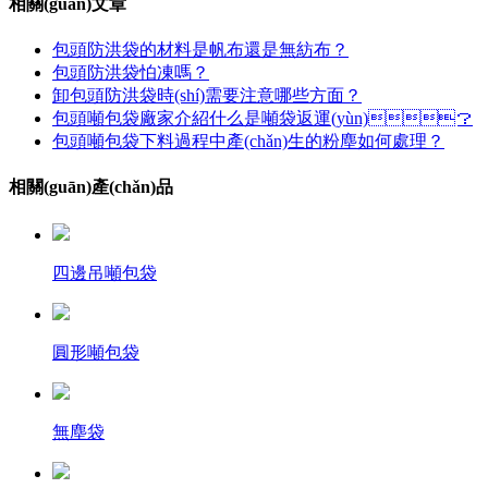
相關(guān)文章
包頭防洪袋的材料是帆布還是無紡布？
包頭防洪袋怕凍嗎？
卸包頭防洪袋時(shí)需要注意哪些方面？
包頭噸包袋廠家介紹什么是噸袋返運(yùn)？
包頭噸包袋下料過程中產(chǎn)生的粉塵如何處理？
相關(guān)產(chǎn)品
四邊吊噸包袋
圓形噸包袋
無塵袋