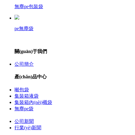
無塵pe包裝袋
pe無塵袋
關(guān)于我們
公司簡介
產(chǎn)品中心
噸包袋
集裝箱液袋
集裝箱內(nèi)襯袋
無塵pe袋
公司新聞
行業(yè)新聞