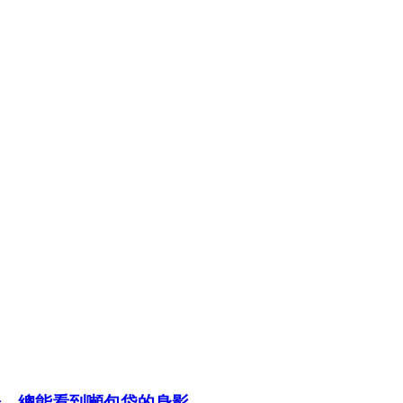
n)場，總能看到噸包袋的身影