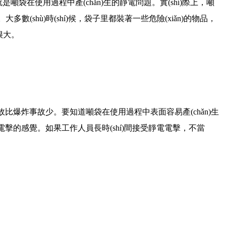
就是噸袋在使用過程中產(chǎn)生的靜電問題。實(shí)際上，噸
shù)時(shí)候，袋子里都裝著一些危險(xiǎn)的物品，
。
，這種事故比爆炸事故少。要知道噸袋在使用過程中表面容易產(chǎn)生
帶來電擊的感覺。如果工作人員長時(shí)間接受靜電電擊，不當