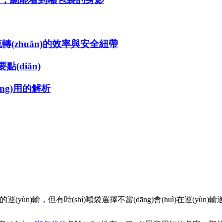
流轉(zhuǎn)的效率與安全紐帶
(diǎn)
īng)用的解析
的運(yùn)輸，但有時(shí)噸袋選擇不當(dāng)會(huì)在運(yùn)