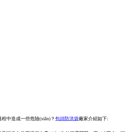
輸過程中造成一些危險(xiǎn)？
包頭防洪袋
廠家介紹如下: