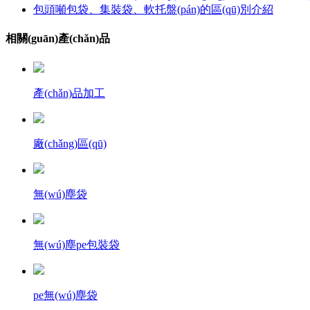
包頭噸包袋、集裝袋、軟托盤(pán)的區(qū)別介紹
相關(guān)產(chǎn)品
產(chǎn)品加工
廠(chǎng)區(qū)
無(wú)塵袋
無(wú)塵pe包裝袋
pe無(wú)塵袋