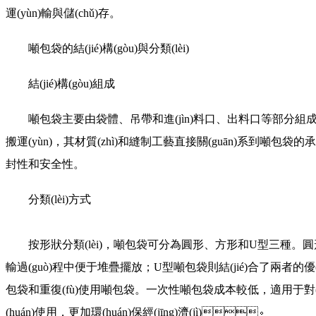
運(yùn)輸與儲(chǔ)存。
噸包袋的結(jié)構(gòu)與分類(lèi)
結(jié)構(gòu)組成
噸包袋主要由袋體、吊帶和進(jìn)料口、出料口等部分組
搬運(yùn)，其材質(zhì)和縫制工藝直接關(guān)系到噸包
封性和安全性。
分類(lèi)方式
按形狀分類(lèi)，噸包袋可分為圓形、方形和U型三種。
輸過(guò)程中便于堆疊擺放；U型噸包袋則結(jié)合了兩者的優(yōu)點(
包袋和重復(fù)使用噸包袋。一次性噸包袋成本較低，適用于對(duì)
(huán)使用，更加環(huán)保經(jīng)濟(jì)。