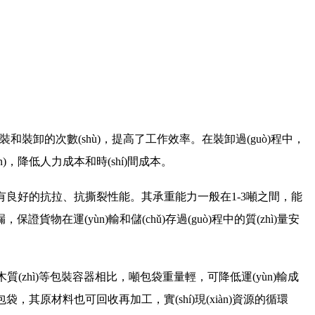
卸的次數(shù)，提高了工作效率。在裝卸過(guò)程中，
，降低人力成本和時(shí)間成本。
，具有良好的抗拉、抗撕裂性能。其承重能力一般在1-3噸之間，能
，保證貨物在運(yùn)輸和儲(chǔ)存過(guò)程中的質(zhì)量安
金屬、木質(zhì)等包裝容器相比，噸包袋重量輕，可降低運(yùn)輸成
包袋，其原材料也可回收再加工，實(shí)現(xiàn)資源的循環