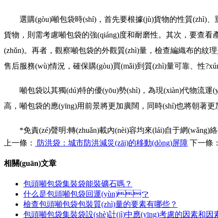
選購(gòu)噸包袋時(shí)，首先要根據(jù)貨物的性質(zhì)
貨物，則需考慮噸包袋的強(qiáng)度和耐磨性。其次，要查看產(chǎn)
(zhǔn)。再者，觀察噸包袋的外觀質(zhì)量，檢查編織布的紋理是否
售后服務(wù)情況，確保購(gòu)買(mǎi)到質(zhì)量可靠、性?xún)
噸包袋以其獨(dú)特的優(yōu)勢(shì)，為現(xiàn)代物流運(yù
高，噸包袋的應(yīng)用前景將更加廣闊，同時(shí)也將朝著更加
*免責(zé)聲明:轉(zhuǎn)載內(nèi)容均來(lái)自于網(wǎng)絡(l
上一條：
防洪袋：城市防洪減災(zāi)的移動(dòng)屏障
下一條
相關(guān)文章
包頭噸包袋集裝袋能裝礦石嗎？
什么是包頭噸包袋回運(yùn)？
檢查包頭噸包袋包裝質(zhì)量的要素有哪些？
包頭噸包袋集裝袋設(shè)計(jì)中應(yīng)考慮的因素和因