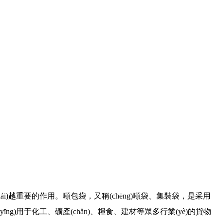
要的作用。噸包袋，又稱(chēng)噸袋、集裝袋，是采用
用于化工、礦產(chǎn)、糧食、建材等眾多行業(yè)的貨物