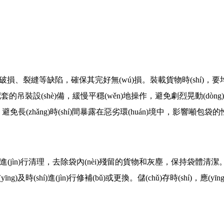
、裂縫等缺陷，確保其完好無(wú)損。裝載貨物時(s
)使用配套的吊裝設(shè)備，緩慢平穩(wěn)地操作，避免劇烈晃動(dòng
，避免長(zhǎng)時(shí)間暴露在惡劣環(huán)境中，影響噸包袋的
)進(jìn)行清理，去除袋內(nèi)殘留的貨物和灰塵，保持袋體
g)及時(shí)進(jìn)行修補(bǔ)或更換。儲(chǔ)存時(shí)，