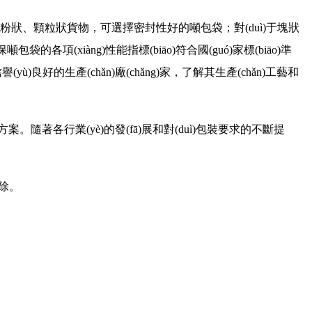
duì)于粉狀、顆粒狀貨物，可選擇密封性好的噸包袋；對(duì)于塊狀
確保噸包袋的各項(xiàng)性能指標(biāo)符合國(guó)家標(biāo)準
譽(yù)良好的生產(chǎn)廠(chǎng)家，了解其生產(chǎn)工藝和
決方案。隨著各行業(yè)的發(fā)展和對(duì)包裝要求的不斷提
刪除。